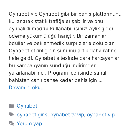
Oynabet vip Oynabet gibi bir bahis platformunu
kullanarak statik trafiğe erişebilir ve onu
ayrıcalıklı modda kullanabilirsiniz! Aylık gider
ödeme yükümlülüğü hariçtir. Bir zamanlar
ödüller ve beklenmedik sürprizlerle dolu olan
Oynabet etkinliğinin sunumu artık daha rafine
hale geldi. Oynabet sitesinde para harcayanlar
bu kampanyanın sunduğu indirimden
yararlanabilirler. Program içerisinde sanal
bahisten canlı bahse kadar bahis için …
Devamını oku…
Kategoriler
Oynabet
Etiketler
oynabet giris
,
oynabet tv vip
,
oynabet vip
Yorum yap