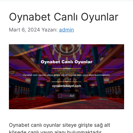
Oynabet Canlı Oyunlar
Mart 6, 2024
Yazarı:
admin
Oynabet canlı oyunlar siteye girişte sağ alt
köşede canlı yayın alanı bulunmaktadır.