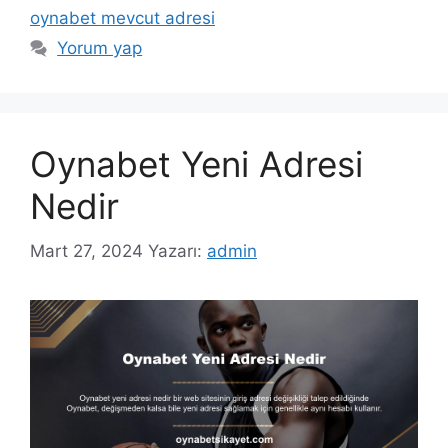
oynabet mevcut adresi
Yorum yap
Oynabet Yeni Adresi
Nedir
Mart 27, 2024
Yazarı:
admin