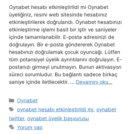
Oynabet hesabı etkinleştirildi mi Oynabet
üyeliğiniz, resmi web sitesinde hesabınız
etkinleştirilerek doğrulandı. Oynabet hesabınızı
etkinleştirme işlemi basit bir iştir ve saniyeler
içinde tamamlanabilir. E-posta adresinizi de
doğrulayın. Bir e-posta göndererek Oynabet
hesabınızı doğrulamak çocuk oyuncağı. Lütfen
tüm potansiyel üyelik ayrıntılarını doğrulayın. E-
postanızı girmeyi unutmayın. Bunun aktivasyon
süreci sorumludur. Bu bağlantı sadece birkaç
saniye içinde iletilecektir. …
Devamını oku…
Kategoriler
Oynabet
Etiketler
oynabet hesabı etkinleştirildi mi
,
oynabet
twitter
,
oynabet üyelik başvurusu
Yorum yap