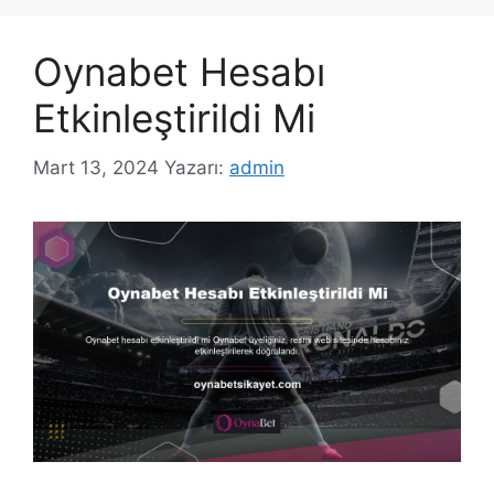
Oynabet Hesabı
Etkinleştirildi Mi
Mart 13, 2024
Yazarı:
admin