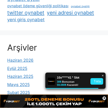
oynabet ödeme güvenliği politikası
oynabet üyeliği
twitter oynabet
yeni adresi oynabet
yeni giris oynabet
Arşivler
Haziran 2026
Eylül 2025
Haziran 2025
Mayıs 2025
Şubat 2025
×
Ocak 2025