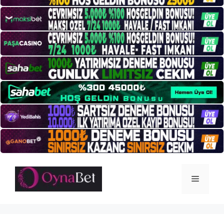
İçeriğe
atla
Menü