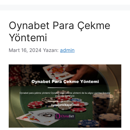
Oynabet Para Çekme
Yöntemi
Mart 16, 2024
Yazarı:
admin