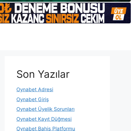
Son Yazılar
Oynabet Adresi
Oynabet Giriş
Oynabet Üyelik Sorunları
Oynabet Kayıt Düğmesi
Oynabet Bahis Platformu