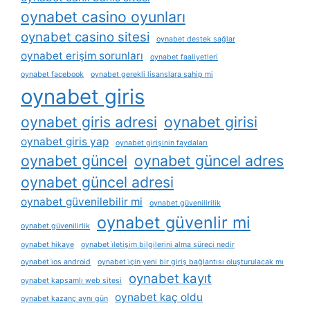
oynabet casino oyunları
oynabet casino sitesi
oynabet destek sağlar
oynabet erişim sorunları
oynabet faaliyetleri
oynabet facebook
oynabet gerekli lisanslara sahip mi
oynabet giris
oynabet giris adresi
oynabet girisi
oynabet giris yap
oynabet girişinin faydaları
oynabet güncel
oynabet güncel adres
oynabet güncel adresi
oynabet güvenilebilir mi
oynabet güvenilirilik
oynabet güvenlir mi
oynabet güvenilirlik
oynabet hikaye
oynabet i̇letişim bilgilerini alma süreci nedir
oynabet i̇os android
oynabet i̇çin yeni bir giriş bağlantısı oluşturulacak mı
oynabet kayıt
oynabet kapsamlı web sitesi
oynabet kaç oldu
oynabet kazanç aynı gün