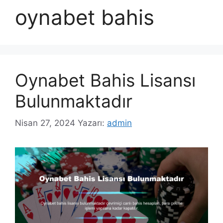
oynabet bahis
Oynabet Bahis Lisansı
Bulunmaktadır
Nisan 27, 2024
Yazarı:
admin