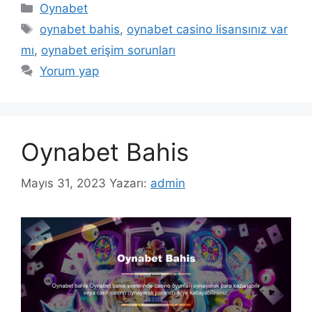
Kategoriler
Oynabet
Etiketler
oynabet bahis
,
oynabet casino lisansınız var
mı
,
oynabet erişim sorunları
Yorum yap
Oynabet Bahis
Mayıs 31, 2023
Yazarı:
admin