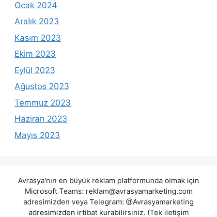
Ocak 2024
Aralık 2023
Kasım 2023
Ekim 2023
Eylül 2023
Ağustos 2023
Temmuz 2023
Haziran 2023
Mayıs 2023
Avrasya'nın en büyük reklam platformunda olmak için
Microsoft Teams:
reklam@avrasyamarketing.com
adresimizden veya Telegram: @Avrasyamarketing
adresimizden irtibat kurabilirsiniz. (Tek iletişim