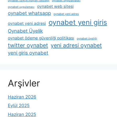
oynabet türkçe müşteri desteği
oynabet uygulamaları
oynabet web sitesi
oynabet uygulaması
oynabet whatsapp
oynabet yeni adres
oynabet yeni giris
oynabet yeni adresi
Oynabet Üyelik
oynabet ödeme güvenliği politikası
oynabet üyeliği
twitter oynabet
yeni adresi oynabet
yeni giris oynabet
Arşivler
Haziran 2026
Eylül 2025
Haziran 2025