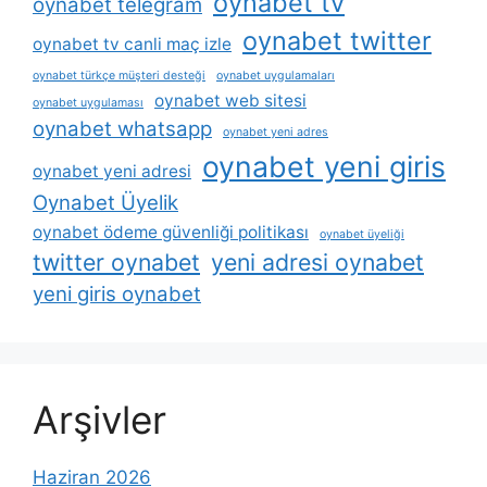
oynabet tv
oynabet telegram
oynabet twitter
oynabet tv canli maç izle
oynabet türkçe müşteri desteği
oynabet uygulamaları
oynabet web sitesi
oynabet uygulaması
oynabet whatsapp
oynabet yeni adres
oynabet yeni giris
oynabet yeni adresi
Oynabet Üyelik
oynabet ödeme güvenliği politikası
oynabet üyeliği
twitter oynabet
yeni adresi oynabet
yeni giris oynabet
Arşivler
Haziran 2026