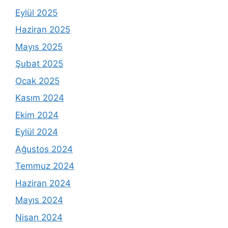
Eylül 2025
Haziran 2025
Mayıs 2025
Şubat 2025
Ocak 2025
Kasım 2024
Ekim 2024
Eylül 2024
Ağustos 2024
Temmuz 2024
Haziran 2024
Mayıs 2024
Nisan 2024