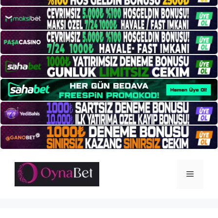
İçeriğe
atla
Menü