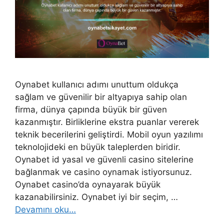
Oynabet kullanıcı adımı unuttum oldukça
sağlam ve güvenilir bir altyapıya sahip olan
firma, dünya çapında büyük bir güven
kazanmıştır. Birliklerine ekstra puanlar vererek
teknik becerilerini geliştirdi. Mobil oyun yazılımı
teknolojideki en büyük taleplerden biridir.
Oynabet id yasal ve güvenli casino sitelerine
bağlanmak ve casino oynamak istiyorsunuz.
Oynabet casino’da oynayarak büyük
kazanabilirsiniz. Oynabet iyi bir seçim, …
Devamını oku…