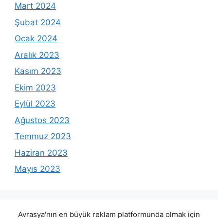
Mart 2024
Şubat 2024
Ocak 2024
Aralık 2023
Kasım 2023
Ekim 2023
Eylül 2023
Ağustos 2023
Temmuz 2023
Haziran 2023
Mayıs 2023
Avrasya'nın en büyük reklam platformunda olmak için