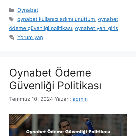
Kategoriler
Oynabet
Etiketler
oynabet kullanıcı adımı unuttum
,
oynabet
ödeme güvenliği politikası
,
oynabet yeni giris
Yorum yap
Oynabet Ödeme
Güvenliği Politikası
Temmuz 10, 2024
Yazarı:
admin