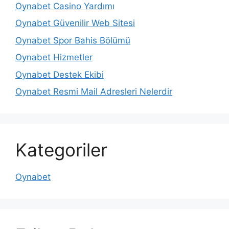
Oynabet Casino Yardımı
Oynabet Güvenilir Web Sitesi
Oynabet Spor Bahis Bölümü
Oynabet Hizmetler
Oynabet Destek Ekibi
Oynabet Resmi Mail Adresleri Nelerdir
Kategoriler
Oynabet