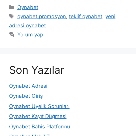
Kategoriler
Oynabet
Etiketler
oynabet promosyon
,
teklif oynabet
,
yeni
adresi oynabet
Yorum yap
Son Yazılar
Oynabet Adresi
Oynabet Giriş
Oynabet Üyelik Sorunları
Oynabet Kayıt Düğmesi
Oynabet Bahis Platformu