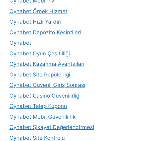
Oynabet Mobil Tv
Oynabet Örnek Hizmet
Oynabet Hızlı Yardım
Oynabet Depozito Kesintileri
Oynabet
Oynabet Oyun Çeşitliliği
Oynabet Kazanma Avantajları
Oynabet Site Popülerliği
Oynabet Güvenli Giriş Sonrası
Oynabet Casino Güvenilirliği
Oynabet Talep Kuponu
Oynabet Mobil Güvenilirlik
Oynabet Şikayet Değerlendirmesi
Oynabet Site Kontrolü