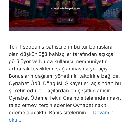
Teklif seobahis bahisçilerin bu tür bonuslara
olan düşkünlüğü bahisçiler tarafından açıkça
görülüyor ve bu da kullanıcı memnuniyetini
artıracak teşviklerin sağlanmasına yol açıyor.
Bonusların dağıtımı yönetimin takdirine bağlıdır.
Oynabet Ödül Döngüsü Şikayetleri açısından bu
şirketin ödülleri, açılardan en çeşitli olanıdır.
Oynabet Ödeme Teklif Casino sitelerinden nakit
talep etmeyi tercih edenler Oynabet nakit
ödeme alacaktır. Bahis sitelerinin …
Devamını
oku…