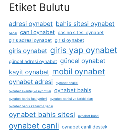
Etiket Bulutu
adresi oynabet
bahis sitesi oynabet
canli oynabet
casino sitesi oynabet
bahsi
giris adresi oynabet
girisi oynabet
giris yap oynabet
giris oynabet
güncel oynabet
güncel adresi oynabet
mobil oynabet
kayit oynabet
oynabet adresi
oynabet analizi
oynabet bahis
oynabet avantaj ve ayrıntılar
oynabet bahis faaliyetleri
oynabet bahisi ve farklılıkları
oynabet bahis kazanma şansı
oynabet bahis sitesi
oynabet bahsi
oynabet canli
oynabet canli destek