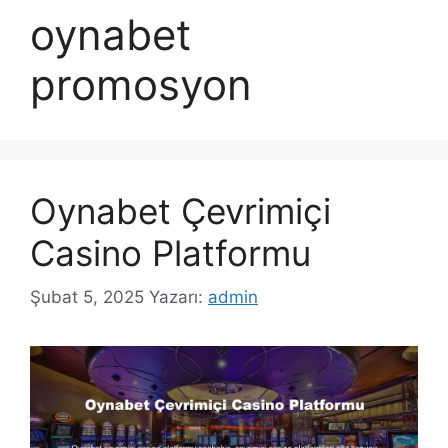
oynabet
promosyon
Oynabet Çevrimiçi
Casino Platformu
Şubat 5, 2025
Yazarı:
admin