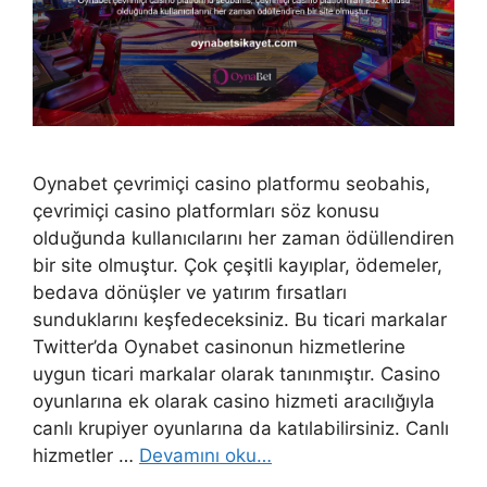
Oynabet çevrimiçi casino platformu seobahis,
çevrimiçi casino platformları söz konusu
olduğunda kullanıcılarını her zaman ödüllendiren
bir site olmuştur. Çok çeşitli kayıplar, ödemeler,
bedava dönüşler ve yatırım fırsatları
sunduklarını keşfedeceksiniz. Bu ticari markalar
Twitter’da Oynabet casinonun hizmetlerine
uygun ticari markalar olarak tanınmıştır. Casino
oyunlarına ek olarak casino hizmeti aracılığıyla
canlı krupiyer oyunlarına da katılabilirsiniz. Canlı
hizmetler …
Devamını oku…