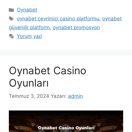
Kategoriler
Oynabet
Etiketler
oynabet çevrimiçi casino platformu
,
oynabet
güvenilir platform
,
oynabet promosyon
Yorum yap
Oynabet Casino
Oyunları
Temmuz 3, 2024
Yazarı:
admin