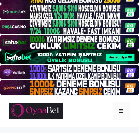
İçeriğe
atla
Menü