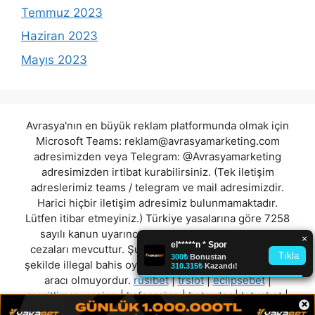
Temmuz 2023
Haziran 2023
Mayıs 2023
Avrasya'nın en büyük reklam platformunda olmak için
Microsoft Teams:
reklam@avrasyamarketing.com
adresimizden veya Telegram: @Avrasyamarketing
adresimizden irtibat kurabilirsiniz. (Tek iletişim
adreslerimiz teams / telegram ve mail adresimizdir.
Harici hiçbir iletişim adresimiz bulunmamaktadır.
Lütfen itibar etmeyiniz.) Türkiye yasalarına göre 7258
sayılı kanun uyarınca yasa dışı bahis oynamanın
cezaları mevcuttur. Şu an bulunduğunuz site hiç bir
şekilde illegal bahis oyunları oynatmıyor ve oynamaya
aracı olmuyordur.
rusibet
|
trslot
|
eclipsebet
|
meritliman-casino
|
kafacasino
|
betorder
|
lotusbet
|
×
jasminbet