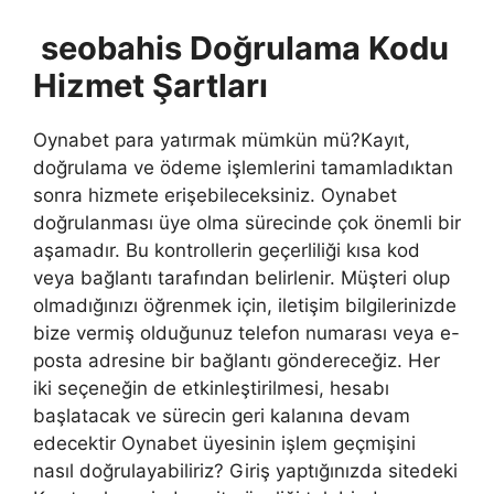
seobahis Doğrulama Kodu
Hizmet Şartları
Oynabet para yatırmak mümkün mü?Kayıt,
doğrulama ve ödeme işlemlerini tamamladıktan
sonra hizmete erişebileceksiniz. Oynabet
doğrulanması üye olma sürecinde çok önemli bir
aşamadır. Bu kontrollerin geçerliliği kısa kod
veya bağlantı tarafından belirlenir. Müşteri olup
olmadığınızı öğrenmek için, iletişim bilgilerinizde
bize vermiş olduğunuz telefon numarası veya e-
posta adresine bir bağlantı göndereceğiz. Her
iki seçeneğin de etkinleştirilmesi, hesabı
başlatacak ve sürecin geri kalanına devam
edecektir Oynabet üyesinin işlem geçmişini
nasıl doğrulayabiliriz? Giriş yaptığınızda sitedeki