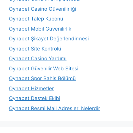
Oynabet Casino Güvenilirliği
Oynabet Talep Kuponu
Oynabet Mobil Güvenilirlik
Oynabet Şikayet Değerlendirmesi
Oynabet Site Kontrolü
Oynabet Casino Yardımı
Oynabet Güvenilir Web Sitesi
Oynabet Spor Bahis Bölümü
Oynabet Hizmetler
Oynabet Destek Ekibi
Oynabet Resmi Mail Adresleri Nelerdir