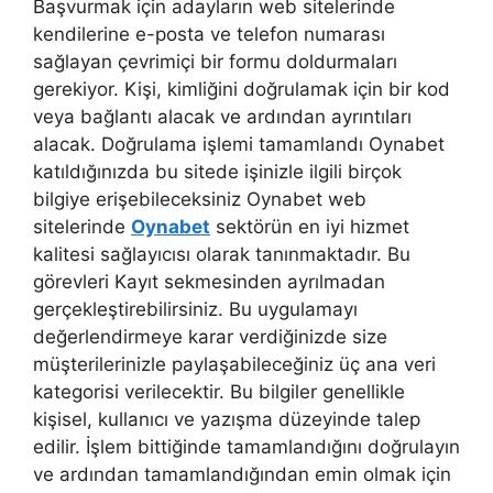
Başvurmak için adayların web sitelerinde
kendilerine e-posta ve telefon numarası
sağlayan çevrimiçi bir formu doldurmaları
gerekiyor. Kişi, kimliğini doğrulamak için bir kod
veya bağlantı alacak ve ardından ayrıntıları
alacak. Doğrulama işlemi tamamlandı Oynabet
katıldığınızda bu sitede işinizle ilgili birçok
bilgiye erişebileceksiniz Oynabet web
sitelerinde
Oynabet
sektörün en iyi hizmet
kalitesi sağlayıcısı olarak tanınmaktadır. Bu
görevleri Kayıt sekmesinden ayrılmadan
gerçekleştirebilirsiniz. Bu uygulamayı
değerlendirmeye karar verdiğinizde size
müşterilerinizle paylaşabileceğiniz üç ana veri
kategorisi verilecektir. Bu bilgiler genellikle
kişisel, kullanıcı ve yazışma düzeyinde talep
edilir. İşlem bittiğinde tamamlandığını doğrulayın
ve ardından tamamlandığından emin olmak için