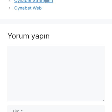
Oynabet Stratejileri
Oynabet Web
Yorum yapın
Yorum
İsim