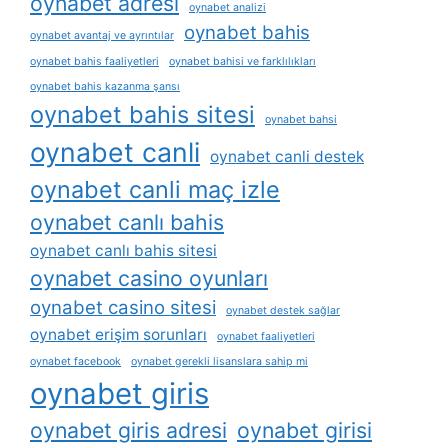
oynabet adresi
oynabet analizi
oynabet bahis
oynabet avantaj ve ayrıntılar
oynabet bahis faaliyetleri
oynabet bahisi ve farklılıkları
oynabet bahis kazanma şansı
oynabet bahis sitesi
oynabet bahsi
oynabet canli
oynabet canli destek
oynabet canli maç izle
oynabet canlı bahis
oynabet canlı bahis sitesi
oynabet casino oyunları
oynabet casino sitesi
oynabet destek sağlar
oynabet erişim sorunları
oynabet faaliyetleri
oynabet facebook
oynabet gerekli lisanslara sahip mi
oynabet giris
oynabet giris adresi
oynabet girisi