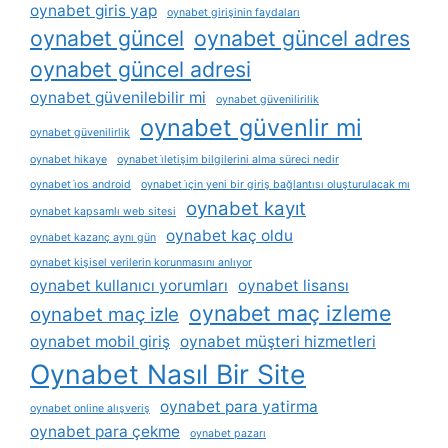
oynabet giris yap
oynabet girişinin faydaları
oynabet güncel
oynabet güncel adres
oynabet güncel adresi
oynabet güvenilebilir mi
oynabet güvenilirilik
oynabet güvenlir mi
oynabet güvenilirlik
oynabet hikaye
oynabet i̇letişim bilgilerini alma süreci nedir
oynabet i̇os android
oynabet i̇çin yeni bir giriş bağlantısı oluşturulacak mı
oynabet kayıt
oynabet kapsamlı web sitesi
oynabet kaç oldu
oynabet kazanç aynı gün
oynabet kişisel verilerin korunmasını anlıyor
oynabet kullanıcı yorumları
oynabet lisansı
oynabet maç izleme
oynabet maç izle
oynabet mobil giriş
oynabet müşteri hizmetleri
Oynabet Nasıl Bir Site
oynabet para yatirma
oynabet online alışveriş
oynabet para çekme
oynabet pazarı