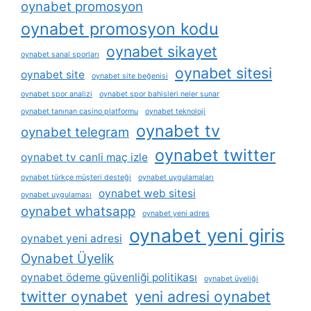
oynabet promosyon
oynabet promosyon kodu
oynabet sikayet
oynabet sanal sporları
oynabet sitesi
oynabet site
oynabet site beğenisi
oynabet spor analizi
oynabet spor bahisleri neler sunar
oynabet tanınan casino platformu
oynabet teknoloji
oynabet tv
oynabet telegram
oynabet twitter
oynabet tv canli maç izle
oynabet türkçe müşteri desteği
oynabet uygulamaları
oynabet web sitesi
oynabet uygulaması
oynabet whatsapp
oynabet yeni adres
oynabet yeni giris
oynabet yeni adresi
Oynabet Üyelik
oynabet ödeme güvenliği politikası
oynabet üyeliği
twitter oynabet
yeni adresi oynabet