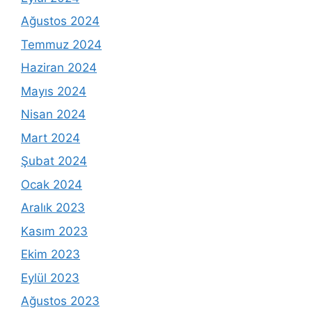
Ağustos 2024
Temmuz 2024
Haziran 2024
Mayıs 2024
Nisan 2024
Mart 2024
Şubat 2024
Ocak 2024
Aralık 2023
Kasım 2023
Ekim 2023
Eylül 2023
Ağustos 2023