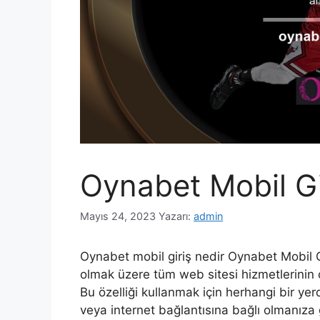
Oynabet Mobil Gi
Mayıs 24, 2023
Yazarı:
admin
Oynabet mobil giriş nedir Oynabet Mobil G
olmak üzere tüm web sitesi hizmetlerinin 
Bu özelliği kullanmak için herhangi bir yer
veya internet bağlantısına bağlı olmanıza