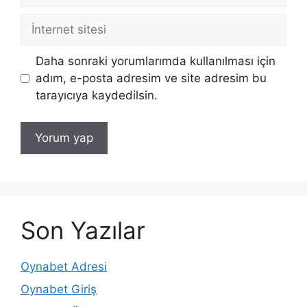
İnternet
sitesi
Daha sonraki yorumlarımda kullanılması için
adım, e-posta adresim ve site adresim bu
tarayıcıya kaydedilsin.
Son Yazılar
Oynabet Adresi
Oynabet Giriş