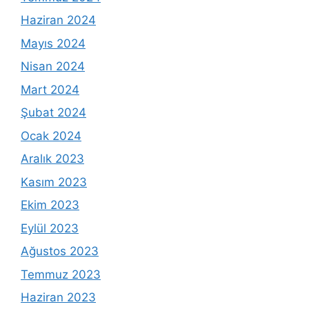
Haziran 2024
Mayıs 2024
Nisan 2024
Mart 2024
Şubat 2024
Ocak 2024
Aralık 2023
Kasım 2023
Ekim 2023
Eylül 2023
Ağustos 2023
Temmuz 2023
Haziran 2023