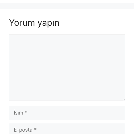
Yorum yapın
Yorum
İsim
E-
posta