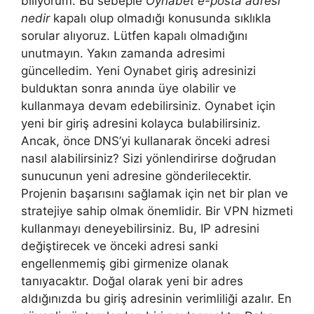
biliyorum. Bu sebeple
Oynabet e-posta adresi
nedir
kapalı olup olmadığı konusunda sıklıkla
sorular alıyoruz. Lütfen kapalı olmadığını
unutmayın. Yakın zamanda adresimi
güncelledim. Yeni Oynabet giriş adresinizi
bulduktan sonra anında üye olabilir ve
kullanmaya devam edebilirsiniz. Oynabet için
yeni bir giriş adresini kolayca bulabilirsiniz.
Ancak, önce DNS’yi kullanarak önceki adresi
nasıl alabilirsiniz? Sizi yönlendirirse doğrudan
sunucunun yeni adresine gönderilecektir.
Projenin başarısını sağlamak için net bir plan ve
stratejiye sahip olmak önemlidir. Bir VPN hizmeti
kullanmayı deneyebilirsiniz. Bu, IP adresini
değiştirecek ve önceki adresi sanki
engellenmemiş gibi girmenize olanak
tanıyacaktır. Doğal olarak yeni bir adres
aldığınızda bu giriş adresinin verimliliği azalır. En