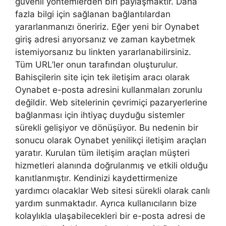
güvenli yöntemlerden biri paylaşmaktır. Daha
fazla bilgi için sağlanan bağlantılardan
yararlanmanızı öneririz. Eğer yeni bir Oynabet
giriş adresi arıyorsanız ve zaman kaybetmek
istemiyorsanız bu linkten yararlanabilirsiniz.
Tüm URL’ler onun tarafından oluşturulur.
Bahisçilerin site için tek iletişim aracı olarak
Oynabet e-posta adresini kullanmaları zorunlu
değildir. Web sitelerinin çevrimiçi pazaryerlerine
bağlanması için ihtiyaç duyduğu sistemler
sürekli gelişiyor ve dönüşüyor. Bu nedenin bir
sonucu olarak Oynabet yenilikçi iletişim araçları
yaratır. Kurulan tüm iletişim araçları müşteri
hizmetleri alanında doğrulanmış ve etkili olduğu
kanıtlanmıştır. Kendinizi kaydettirmenize
yardımcı olacaklar Web sitesi sürekli olarak canlı
yardım sunmaktadır. Ayrıca kullanıcıların bize
kolaylıkla ulaşabilecekleri bir e-posta adresi de