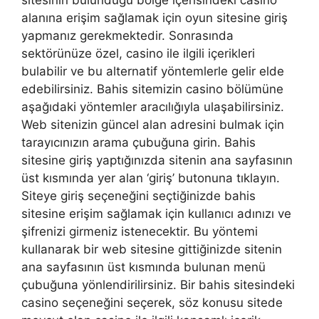
sitesinin bulunduğu bölge içerisindeki casino
alanına erişim sağlamak için oyun sitesine giriş
yapmanız gerekmektedir. Sonrasında
sektörünüze özel, casino ile ilgili içerikleri
bulabilir ve bu alternatif yöntemlerle gelir elde
edebilirsiniz. Bahis sitemizin casino bölümüne
aşağıdaki yöntemler aracılığıyla ulaşabilirsiniz.
Web sitenizin güncel alan adresini bulmak için
tarayıcınızın arama çubuğuna girin. Bahis
sitesine giriş yaptığınızda sitenin ana sayfasının
üst kısmında yer alan ‘giriş’ butonuna tıklayın.
Siteye giriş seçeneğini seçtiğinizde bahis
sitesine erişim sağlamak için kullanıcı adınızı ve
şifrenizi girmeniz istenecektir. Bu yöntemi
kullanarak bir web sitesine gittiğinizde sitenin
ana sayfasının üst kısmında bulunan menü
çubuğuna yönlendirilirsiniz. Bir bahis sitesindeki
casino seçeneğini seçerek, söz konusu sitede