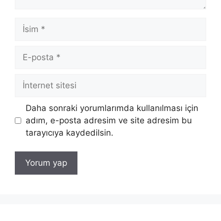
İsim
E-
posta
İnternet
sitesi
Daha sonraki yorumlarımda kullanılması için
adım, e-posta adresim ve site adresim bu
tarayıcıya kaydedilsin.