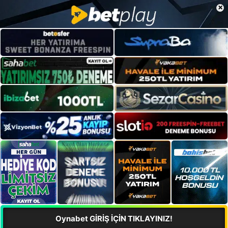
×
Oynabet GİRİŞ İÇİN TIKLAYINIZ!