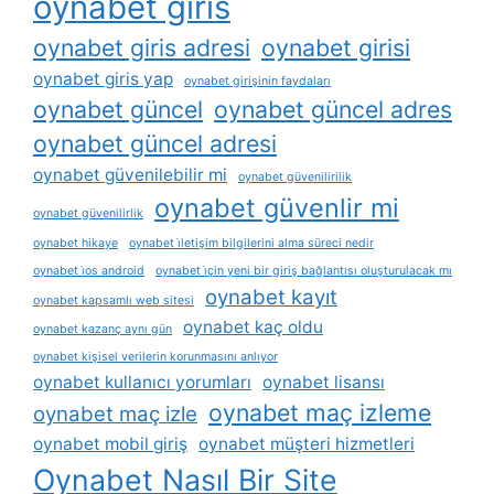
oynabet giris
oynabet giris adresi
oynabet girisi
oynabet giris yap
oynabet girişinin faydaları
oynabet güncel
oynabet güncel adres
oynabet güncel adresi
oynabet güvenilebilir mi
oynabet güvenilirilik
oynabet güvenlir mi
oynabet güvenilirlik
oynabet hikaye
oynabet i̇letişim bilgilerini alma süreci nedir
oynabet i̇os android
oynabet i̇çin yeni bir giriş bağlantısı oluşturulacak mı
oynabet kayıt
oynabet kapsamlı web sitesi
oynabet kaç oldu
oynabet kazanç aynı gün
oynabet kişisel verilerin korunmasını anlıyor
oynabet kullanıcı yorumları
oynabet lisansı
oynabet maç izleme
oynabet maç izle
oynabet mobil giriş
oynabet müşteri hizmetleri
Oynabet Nasıl Bir Site