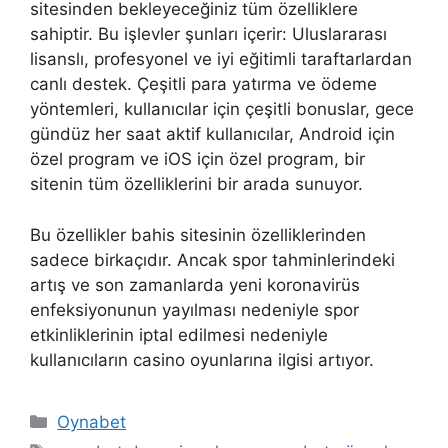
sitesinden bekleyeceğiniz tüm özelliklere
sahiptir. Bu işlevler şunları içerir: Uluslararası
lisanslı, profesyonel ve iyi eğitimli taraftarlardan
canlı destek. Çeşitli para yatırma ve ödeme
yöntemleri, kullanıcılar için çeşitli bonuslar, gece
gündüz her saat aktif kullanıcılar, Android için
özel program ve iOS için özel program, bir
sitenin tüm özelliklerini bir arada sunuyor.
Bu özellikler bahis sitesinin özelliklerinden
sadece birkaçıdır. Ancak spor tahminlerindeki
artış ve son zamanlarda yeni koronavirüs
enfeksiyonunun yayılması nedeniyle spor
etkinliklerinin iptal edilmesi nedeniyle
kullanıcıların casino oyunlarına ilgisi artıyor.
Kategoriler
Oynabet
Etiketler