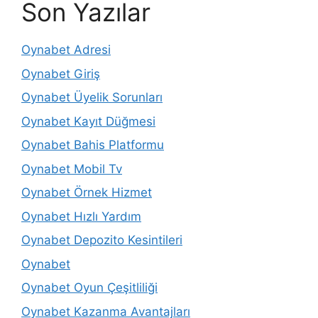
Son Yazılar
Oynabet Adresi
Oynabet Giriş
Oynabet Üyelik Sorunları
Oynabet Kayıt Düğmesi
Oynabet Bahis Platformu
Oynabet Mobil Tv
Oynabet Örnek Hizmet
Oynabet Hızlı Yardım
Oynabet Depozito Kesintileri
Oynabet
Oynabet Oyun Çeşitliliği
Oynabet Kazanma Avantajları