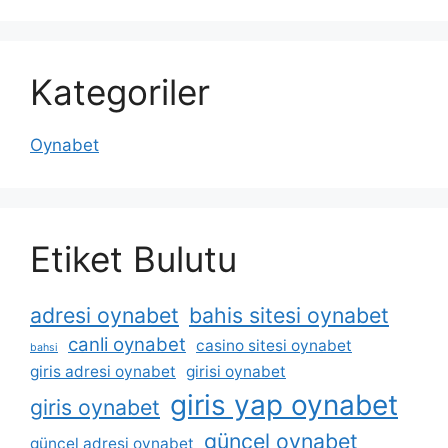
Kategoriler
Oynabet
Etiket Bulutu
adresi oynabet
bahis sitesi oynabet
canli oynabet
casino sitesi oynabet
bahsi
giris adresi oynabet
girisi oynabet
giris yap oynabet
giris oynabet
güncel oynabet
güncel adresi oynabet