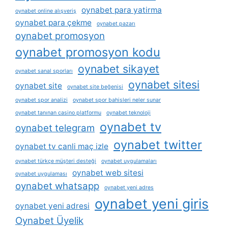
oynabet para yatirma
oynabet online alışveriş
oynabet para çekme
oynabet pazarı
oynabet promosyon
oynabet promosyon kodu
oynabet sikayet
oynabet sanal sporları
oynabet sitesi
oynabet site
oynabet site beğenisi
oynabet spor analizi
oynabet spor bahisleri neler sunar
oynabet tanınan casino platformu
oynabet teknoloji
oynabet tv
oynabet telegram
oynabet twitter
oynabet tv canli maç izle
oynabet türkçe müşteri desteği
oynabet uygulamaları
oynabet web sitesi
oynabet uygulaması
oynabet whatsapp
oynabet yeni adres
oynabet yeni giris
oynabet yeni adresi
Oynabet Üyelik