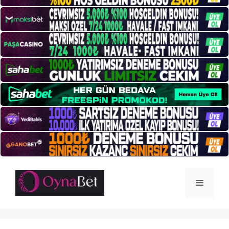
İçeriğe
atla
Menü