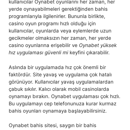
kullanıcılar Oynabet oyunlarını her zaman, her
yerde oynayabilmeleri gerektiğinden bahis
programlarıyla ilgilenirler. Bununla birlikte,
casino oyun programı hızlı olduğu için
kullanıcılar, oyunlarda veya eylemlerde uzun
gecikmeler olmaksızın her zaman, her yerde
casino oyunlarına erişebilir ve
Oynabet yüksek
hız uygulaması güvenli mi
keyfini çıkarabilir.
Aslında bir uygulamada hız çok önemli bir
faktördür. Site yavaş ve uygulama çok hatalı
görünüyor. Kullanıcılar yavaş uygulamalardan
çabuk sıkılır. Kalıcı olarak mobil casinolarda
oynamayı bırakın. Oynabet uygulaması çok hızlı.
Bu uygulamayı cep telefonunuza kurar kurmaz
bahis oyunları oynamaya başlayabilirsiniz.
Oynabet bahis sitesi, saygın bir bahis