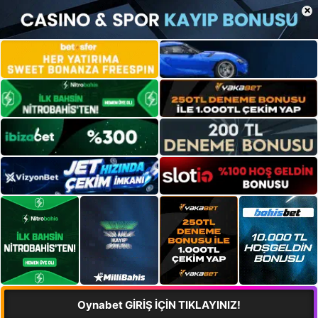
×
Oynabet GİRİŞ İÇİN TIKLAYINIZ!