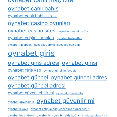
oynabet canlı bahis
oynabet canlı bahis sitesi
oynabet casino oyunları
oynabet casino sitesi
oynabet destek sağlar
oynabet erişim sorunları
oynabet faaliyetleri
oynabet facebook
oynabet gerekli lisanslara sahip mi
oynabet giris
oynabet giris adresi
oynabet girisi
oynabet giris yap
oynabet girişinin faydaları
oynabet güncel
oynabet güncel adres
oynabet güncel adresi
oynabet güvenilebilir mi
oynabet güvenilirilik
oynabet güvenlir mi
oynabet güvenilirlik
oynabet hikaye
oynabet i̇letişim bilgilerini alma süreci nedir
oynabet i̇os android
oynabet i̇çin yeni bir giriş bağlantısı oluşturulacak mı