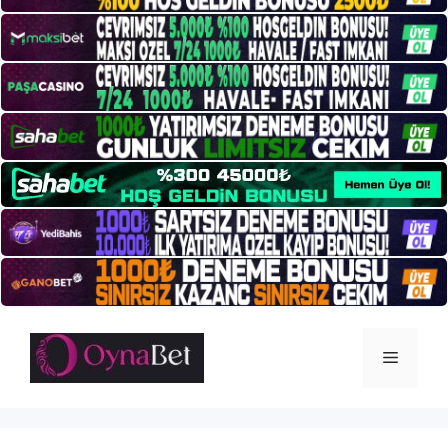
İçeriğe
atla
Menü