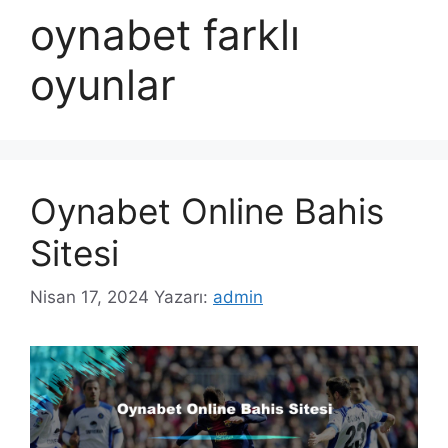
oynabet farklı
oyunlar
Oynabet Online Bahis
Sitesi
Nisan 17, 2024
Yazarı:
admin