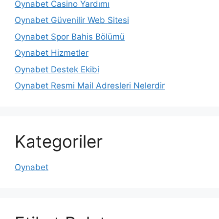
Oynabet Casino Yardımı
Oynabet Güvenilir Web Sitesi
Oynabet Spor Bahis Bölümü
Oynabet Hizmetler
Oynabet Destek Ekibi
Oynabet Resmi Mail Adresleri Nelerdir
Kategoriler
Oynabet