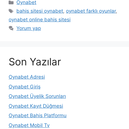
Kategoriler
Oynabet
Etiketler
bahis sitesi oynabet
,
oynabet farklı oyunlar
,
oynabet online bahis sitesi
Yorum yap
Son Yazılar
Oynabet Adresi
Oynabet Giriş
Oynabet Üyelik Sorunları
Oynabet Kayıt Düğmesi
Oynabet Bahis Platformu
Oynabet Mobil Tv