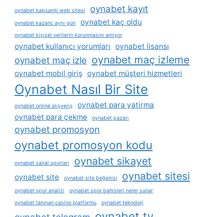
oynabet kayıt
oynabet kapsamlı web sitesi
oynabet kaç oldu
oynabet kazanç aynı gün
oynabet kişisel verilerin korunmasını anlıyor
oynabet kullanıcı yorumları
oynabet lisansı
oynabet maç izleme
oynabet maç izle
oynabet mobil giriş
oynabet müşteri hizmetleri
Oynabet Nasıl Bir Site
oynabet para yatirma
oynabet online alışveriş
oynabet para çekme
oynabet pazarı
oynabet promosyon
oynabet promosyon kodu
oynabet sikayet
oynabet sanal sporları
oynabet sitesi
oynabet site
oynabet site beğenisi
oynabet spor analizi
oynabet spor bahisleri neler sunar
oynabet tanınan casino platformu
oynabet teknoloji
oynabet tv