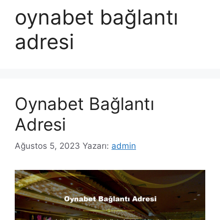
oynabet bağlantı
adresi
Oynabet Bağlantı
Adresi
Ağustos 5, 2023
Yazarı:
admin