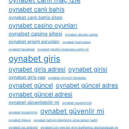
oynabet canlı bahis
oynabet canlı bahis sitesi
oynabet casino oyunları
oynabet casino sitesi
oynabet destek sağlar
oynabet erişim sorunları
oynabet faaliyetleri
oynabet facebook
oynabet gerekli lisanslara sahip mi
oynabet giris
oynabet giris adresi
oynabet girisi
oynabet giris yap
oynabet girişinin faydaları
oynabet güncel
oynabet güncel adres
oynabet güncel adresi
oynabet güvenilebilir mi
oynabet güvenilirilik
oynabet güvenlir mi
oynabet güvenilirlik
oynabet hikaye
oynabet i̇letişim bilgilerini alma süreci nedir
oynabet i̇os android
oynabet i̇çin yeni bir giriş bağlantısı oluşturulacak mı