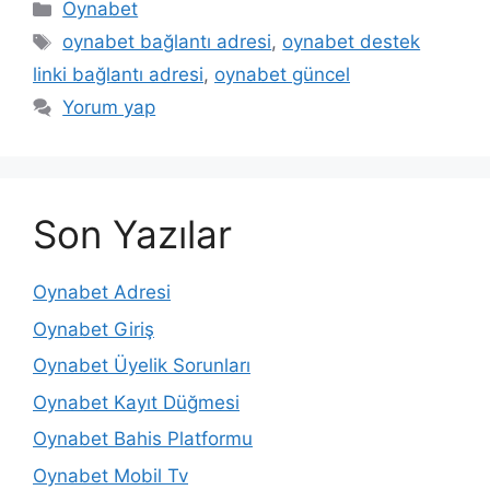
Kategoriler
Oynabet
Etiketler
oynabet bağlantı adresi
,
oynabet destek
linki bağlantı adresi
,
oynabet güncel
Yorum yap
Son Yazılar
Oynabet Adresi
Oynabet Giriş
Oynabet Üyelik Sorunları
Oynabet Kayıt Düğmesi
Oynabet Bahis Platformu
Oynabet Mobil Tv