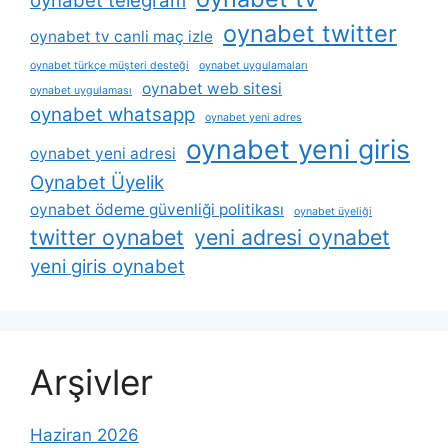
oynabet telegram
oynabet twitter
oynabet tv canli maç izle
oynabet türkçe müşteri desteği
oynabet uygulamaları
oynabet web sitesi
oynabet uygulaması
oynabet whatsapp
oynabet yeni adres
oynabet yeni giris
oynabet yeni adresi
Oynabet Üyelik
oynabet ödeme güvenliği politikası
oynabet üyeliği
twitter oynabet
yeni adresi oynabet
yeni giris oynabet
Arşivler
Haziran 2026