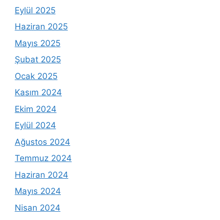
Eylül 2025
Haziran 2025
Mayıs 2025
Şubat 2025
Ocak 2025
Kasım 2024
Ekim 2024
Eylül 2024
Ağustos 2024
Temmuz 2024
Haziran 2024
Mayıs 2024
Nisan 2024