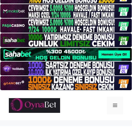
İçeriğe
atla
Menü