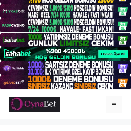
İçeriğe
atla
Menü