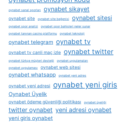
oynabet sikayet
oynabet sanal sporları
oynabet sitesi
oynabet site
oynabet site beğenisi
oynabet spor analizi
oynabet spor bahisleri neler sunar
oynabet tanınan casino platformu
oynabet teknoloji
oynabet tv
oynabet telegram
oynabet twitter
oynabet tv canli maç izle
oynabet türkçe müşteri desteği
oynabet uygulamaları
oynabet web sitesi
oynabet uygulaması
oynabet whatsapp
oynabet yeni adres
oynabet yeni giris
oynabet yeni adresi
Oynabet Üyelik
oynabet ödeme güvenliği politikası
oynabet üyeliği
twitter oynabet
yeni adresi oynabet
yeni giris oynabet