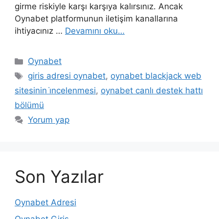
girme riskiyle karşı karşıya kalırsınız. Ancak
Oynabet platformunun iletişim kanallarına
ihtiyacınız …
Devamını oku…
Kategoriler
Oynabet
Etiketler
giris adresi oynabet
,
oynabet blackjack web
sitesinin i̇ncelenmesi
,
oynabet canlı destek hattı
bölümü
Yorum yap
Son Yazılar
Oynabet Adresi
Oynabet Giriş