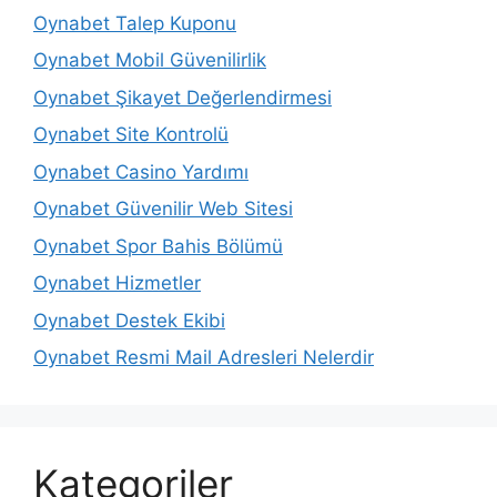
Oynabet Talep Kuponu
Oynabet Mobil Güvenilirlik
Oynabet Şikayet Değerlendirmesi
Oynabet Site Kontrolü
Oynabet Casino Yardımı
Oynabet Güvenilir Web Sitesi
Oynabet Spor Bahis Bölümü
Oynabet Hizmetler
Oynabet Destek Ekibi
Oynabet Resmi Mail Adresleri Nelerdir
Kategoriler