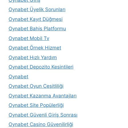
Oynabet Üyelik Sorunları
Oynabet Kayıt Düğmesi
Oynabet Bahis Platformu
Oynabet Mobil Tv
Oynabet Örnek Hizmet
Oynabet Hızlı Yardım
Oynabet Depozito Kesintileri
Oynabet
Oynabet Oyun Çeşitliliği
Oynabet Kazanma Avantajları
Oynabet Site Popülerliği
Oynabet Güvenli Giriş Sonrası
Oynabet Casino Güvenilirliği