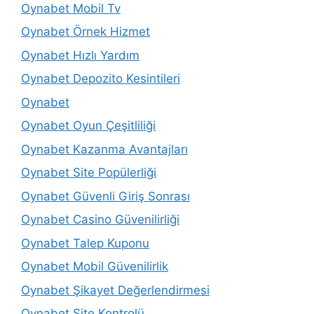
Oynabet Mobil Tv
Oynabet Örnek Hizmet
Oynabet Hızlı Yardım
Oynabet Depozito Kesintileri
Oynabet
Oynabet Oyun Çeşitliliği
Oynabet Kazanma Avantajları
Oynabet Site Popülerliği
Oynabet Güvenli Giriş Sonrası
Oynabet Casino Güvenilirliği
Oynabet Talep Kuponu
Oynabet Mobil Güvenilirlik
Oynabet Şikayet Değerlendirmesi
Oynabet Site Kontrolü