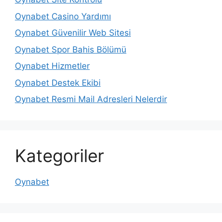
Oynabet Casino Yardımı
Oynabet Güvenilir Web Sitesi
Oynabet Spor Bahis Bölümü
Oynabet Hizmetler
Oynabet Destek Ekibi
Oynabet Resmi Mail Adresleri Nelerdir
Kategoriler
Oynabet