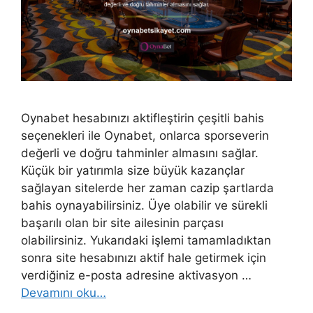
Oynabet hesabınızı aktifleştirin çeşitli bahis
seçenekleri ile Oynabet, onlarca sporseverin
değerli ve doğru tahminler almasını sağlar.
Küçük bir yatırımla size büyük kazançlar
sağlayan sitelerde her zaman cazip şartlarda
bahis oynayabilirsiniz. Üye olabilir ve sürekli
başarılı olan bir site ailesinin parçası
olabilirsiniz. Yukarıdaki işlemi tamamladıktan
sonra site hesabınızı aktif hale getirmek için
verdiğiniz e-posta adresine aktivasyon …
Devamını oku…