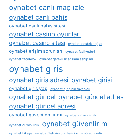
oynabet canli maç izle
oynabet canlı bahis
oynabet canlı bahis sitesi
oynabet casino oyunları
oynabet casino sitesi
oynabet destek sağlar
oynabet erişim sorunları
oynabet faaliyetleri
oynabet facebook
oynabet gerekli lisanslara sahip mi
oynabet giris
oynabet giris adresi
oynabet girisi
oynabet giris yap
oynabet girişinin faydaları
oynabet güncel
oynabet güncel adres
oynabet güncel adresi
oynabet güvenilebilir mi
oynabet güvenilirilik
oynabet güvenlir mi
oynabet güvenilirlik
oynabet hikaye
oynabet i̇letişim bilgilerini alma süreci nedir