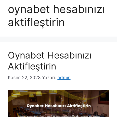
oynabet hesabınızı
aktifleştirin
Oynabet Hesabınızı
Aktifleştirin
Kasım 22, 2023
Yazarı:
admin