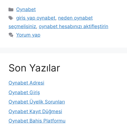
Kategoriler
Oynabet
Etiketler
giris yap oynabet
,
neden oynabet
seçmelisiniz
,
oynabet hesabınızı aktifleştirin
Yorum yap
Son Yazılar
Oynabet Adresi
Oynabet Giriş
Oynabet Üyelik Sorunları
Oynabet Kayıt Düğmesi
Oynabet Bahis Platformu