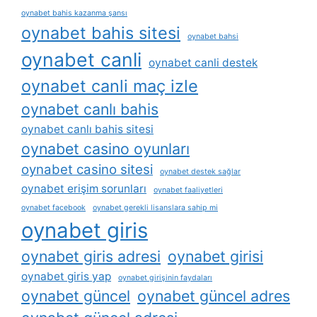
oynabet bahis kazanma şansı
oynabet bahis sitesi
oynabet bahsi
oynabet canli
oynabet canli destek
oynabet canli maç izle
oynabet canlı bahis
oynabet canlı bahis sitesi
oynabet casino oyunları
oynabet casino sitesi
oynabet destek sağlar
oynabet erişim sorunları
oynabet faaliyetleri
oynabet facebook
oynabet gerekli lisanslara sahip mi
oynabet giris
oynabet giris adresi
oynabet girisi
oynabet giris yap
oynabet girişinin faydaları
oynabet güncel
oynabet güncel adres