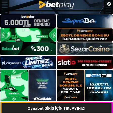
×
Oynabet GİRİŞ İÇİN TIKLAYINIZ!