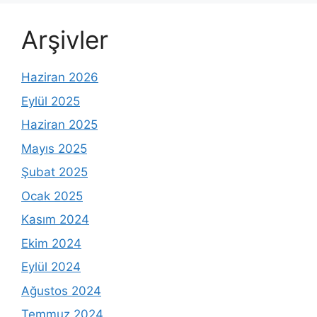
Arşivler
Haziran 2026
Eylül 2025
Haziran 2025
Mayıs 2025
Şubat 2025
Ocak 2025
Kasım 2024
Ekim 2024
Eylül 2024
Ağustos 2024
Temmuz 2024