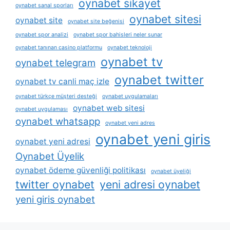
oynabet sikayet
oynabet sanal sporları
oynabet sitesi
oynabet site
oynabet site beğenisi
oynabet spor analizi
oynabet spor bahisleri neler sunar
oynabet tanınan casino platformu
oynabet teknoloji
oynabet tv
oynabet telegram
oynabet twitter
oynabet tv canli maç izle
oynabet türkçe müşteri desteği
oynabet uygulamaları
oynabet web sitesi
oynabet uygulaması
oynabet whatsapp
oynabet yeni adres
oynabet yeni giris
oynabet yeni adresi
Oynabet Üyelik
oynabet ödeme güvenliği politikası
oynabet üyeliği
twitter oynabet
yeni adresi oynabet
yeni giris oynabet