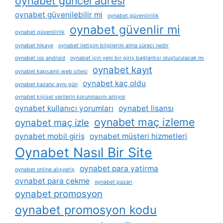
oynabet güncel adresi
oynabet güvenilebilir mi
oynabet güvenilirilik
oynabet güvenlir mi
oynabet güvenilirlik
oynabet hikaye
oynabet i̇letişim bilgilerini alma süreci nedir
oynabet i̇os android
oynabet i̇çin yeni bir giriş bağlantısı oluşturulacak mı
oynabet kayıt
oynabet kapsamlı web sitesi
oynabet kaç oldu
oynabet kazanç aynı gün
oynabet kişisel verilerin korunmasını anlıyor
oynabet kullanıcı yorumları
oynabet lisansı
oynabet maç izleme
oynabet maç izle
oynabet mobil giriş
oynabet müşteri hizmetleri
Oynabet Nasıl Bir Site
oynabet para yatirma
oynabet online alışveriş
oynabet para çekme
oynabet pazarı
oynabet promosyon
oynabet promosyon kodu