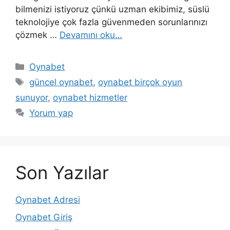
bilmenizi istiyoruz çünkü uzman ekibimiz, süslü
teknolojiye çok fazla güvenmeden sorunlarınızı
çözmek …
Devamını oku…
Kategoriler
Oynabet
Etiketler
güncel oynabet
,
oynabet birçok oyun
sunuyor
,
oynabet hizmetler
Yorum yap
Son Yazılar
Oynabet Adresi
Oynabet Giriş