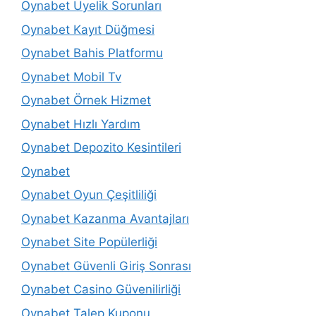
Oynabet Üyelik Sorunları
Oynabet Kayıt Düğmesi
Oynabet Bahis Platformu
Oynabet Mobil Tv
Oynabet Örnek Hizmet
Oynabet Hızlı Yardım
Oynabet Depozito Kesintileri
Oynabet
Oynabet Oyun Çeşitliliği
Oynabet Kazanma Avantajları
Oynabet Site Popülerliği
Oynabet Güvenli Giriş Sonrası
Oynabet Casino Güvenilirliği
Oynabet Talep Kuponu