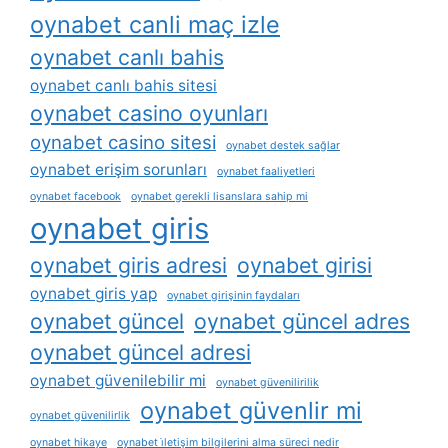
oynabet canli maç izle
oynabet canlı bahis
oynabet canlı bahis sitesi
oynabet casino oyunları
oynabet casino sitesi
oynabet destek sağlar
oynabet erişim sorunları
oynabet faaliyetleri
oynabet facebook
oynabet gerekli lisanslara sahip mi
oynabet giris
oynabet giris adresi
oynabet girisi
oynabet giris yap
oynabet girişinin faydaları
oynabet güncel
oynabet güncel adres
oynabet güncel adresi
oynabet güvenilebilir mi
oynabet güvenilirilik
oynabet güvenlir mi
oynabet güvenilirlik
oynabet hikaye
oynabet i̇letişim bilgilerini alma süreci nedir