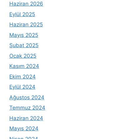
Haziran 2026
Eylül 2025
Haziran 2025
Mayıs 2025
Şubat 2025
Ocak 2025
Kasım 2024
Ekim 2024
Eylül 2024
Ağustos 2024
Temmuz 2024
Haziran 2024
Mayıs 2024
Nisan 2024