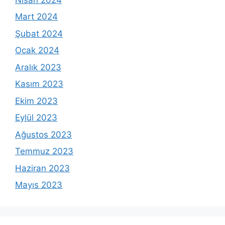
Mart 2024
Şubat 2024
Ocak 2024
Aralık 2023
Kasım 2023
Ekim 2023
Eylül 2023
Ağustos 2023
Temmuz 2023
Haziran 2023
Mayıs 2023