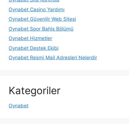
Oynabet Casino Yardımı
Oynabet Güvenilir Web Sitesi
Oynabet Spor Bahis Bölümü
Oynabet Hizmetler
Oynabet Destek Ekibi
Oynabet Resmi Mail Adresleri Nelerdir
Kategoriler
Oynabet