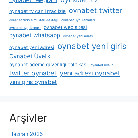
oynabet telegram
oynabet twitter
oynabet tv canli maç izle
oynabet türkçe müşteri desteği
oynabet uygulamaları
oynabet web sitesi
oynabet uygulaması
oynabet whatsapp
oynabet yeni adres
oynabet yeni giris
oynabet yeni adresi
Oynabet Üyelik
oynabet ödeme güvenliği politikası
oynabet üyeliği
twitter oynabet
yeni adresi oynabet
yeni giris oynabet
Arşivler
Haziran 2026