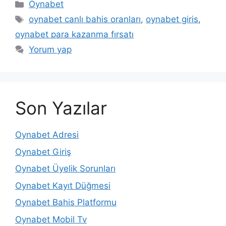
Kategoriler
Oynabet
Etiketler
oynabet canlı bahis oranları
,
oynabet giris
,
oynabet para kazanma fırsatı
Yorum yap
Son Yazılar
Oynabet Adresi
Oynabet Giriş
Oynabet Üyelik Sorunları
Oynabet Kayıt Düğmesi
Oynabet Bahis Platformu
Oynabet Mobil Tv