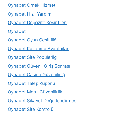
Oynabet Örnek Hizmet
Oynabet Hızlı Yardım
Oynabet Depozito Kesintileri
Oynabet
Oynabet Oyun Çeşitliliği
Oynabet Kazanma Avantajları
Oynabet Site Popülerliği
Oynabet Güvenli Giriş Sonrası
Oynabet Casino Güvenilirliği
Oynabet Talep Kuponu
Oynabet Mobil Güvenilirlik
Oynabet Şikayet Değerlendirmesi
Oynabet Site Kontrolü