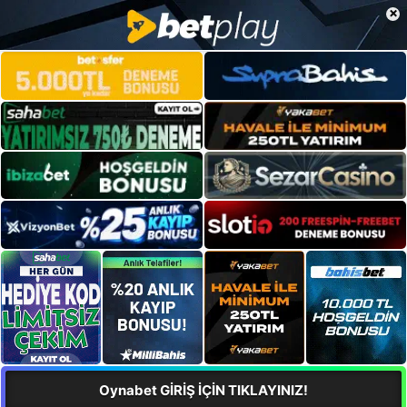
×
Oynabet GİRİŞ İÇİN TIKLAYINIZ!