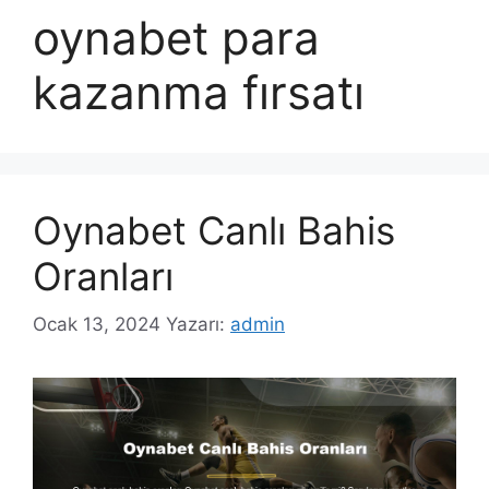
oynabet para
kazanma fırsatı
Oynabet Canlı Bahis
Oranları
Ocak 13, 2024
Yazarı:
admin