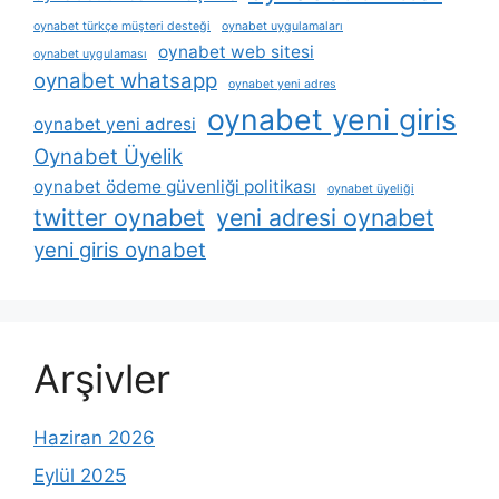
oynabet türkçe müşteri desteği
oynabet uygulamaları
oynabet web sitesi
oynabet uygulaması
oynabet whatsapp
oynabet yeni adres
oynabet yeni giris
oynabet yeni adresi
Oynabet Üyelik
oynabet ödeme güvenliği politikası
oynabet üyeliği
twitter oynabet
yeni adresi oynabet
yeni giris oynabet
Arşivler
Haziran 2026
Eylül 2025