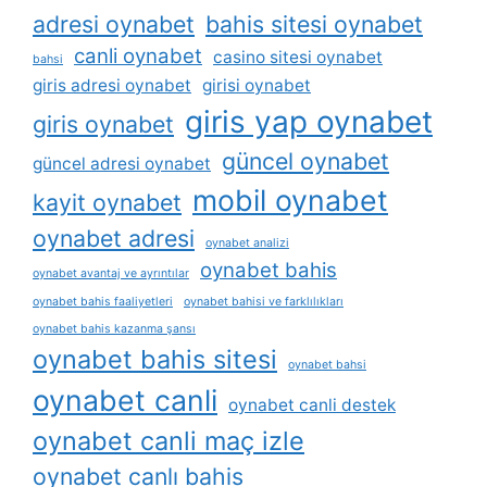
adresi oynabet
bahis sitesi oynabet
canli oynabet
casino sitesi oynabet
bahsi
giris adresi oynabet
girisi oynabet
giris yap oynabet
giris oynabet
güncel oynabet
güncel adresi oynabet
mobil oynabet
kayit oynabet
oynabet adresi
oynabet analizi
oynabet bahis
oynabet avantaj ve ayrıntılar
oynabet bahis faaliyetleri
oynabet bahisi ve farklılıkları
oynabet bahis kazanma şansı
oynabet bahis sitesi
oynabet bahsi
oynabet canli
oynabet canli destek
oynabet canli maç izle
oynabet canlı bahis