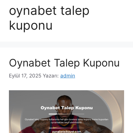
oynabet talep
kuponu
Oynabet Talep Kuponu
Eylül 17, 2025
Yazarı:
admin