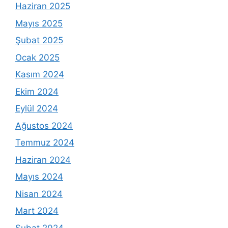
Haziran 2025
Mayıs 2025
Şubat 2025
Ocak 2025
Kasım 2024
Ekim 2024
Eylül 2024
Ağustos 2024
Temmuz 2024
Haziran 2024
Mayıs 2024
Nisan 2024
Mart 2024
Şubat 2024