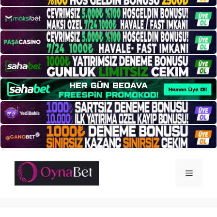
İçeriğe
atla
Menü