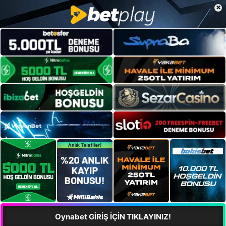
×
Oynabet GİRİŞ İÇİN TIKLAYINIZ!