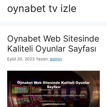
oynabet tv izle
Oynabet Web Sitesinde
Kaliteli Oyunlar Sayfası
Eylül 20, 2023
Yazarı:
admin