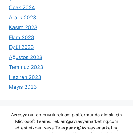
Ocak 2024
Aralık 2023
Kasım 2023
Ekim 2023
Eylül 2023
Ağustos 2023
Temmuz 2023
Haziran 2023
Mayıs 2023
Avrasya'nın en büyük reklam platformunda olmak için
Microsoft Teams:
reklam@avrasyamarketing.com
adresimizden veya Telegram: @Avrasyamarketing