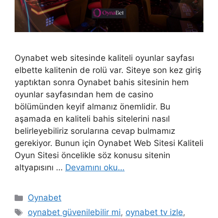
Oynabet web sitesinde kaliteli oyunlar sayfası
elbette kalitenin de rolü var. Siteye son kez giriş
yaptıktan sonra Oynabet bahis sitesinin hem
oyunlar sayfasından hem de casino
bölümünden keyif almanız önemlidir. Bu
aşamada en kaliteli bahis sitelerini nasıl
belirleyebiliriz sorularına cevap bulmamız
gerekiyor. Bunun için Oynabet Web Sitesi Kaliteli
Oyun Sitesi öncelikle söz konusu sitenin
altyapısını …
Devamını oku…
Kategoriler
Oynabet
Etiketler
oynabet güvenilebilir mi
,
oynabet tv izle
,