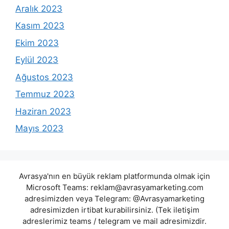
Aralık 2023
Kasım 2023
Ekim 2023
Eylül 2023
Ağustos 2023
Temmuz 2023
Haziran 2023
Mayıs 2023
Avrasya'nın en büyük reklam platformunda olmak için
Microsoft Teams:
reklam@avrasyamarketing.com
adresimizden veya Telegram: @Avrasyamarketing
adresimizden irtibat kurabilirsiniz. (Tek iletişim
adreslerimiz teams / telegram ve mail adresimizdir.