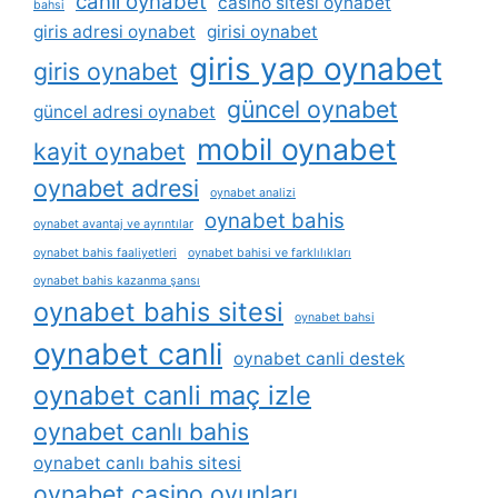
canli oynabet
casino sitesi oynabet
bahsi
giris adresi oynabet
girisi oynabet
giris yap oynabet
giris oynabet
güncel oynabet
güncel adresi oynabet
mobil oynabet
kayit oynabet
oynabet adresi
oynabet analizi
oynabet bahis
oynabet avantaj ve ayrıntılar
oynabet bahis faaliyetleri
oynabet bahisi ve farklılıkları
oynabet bahis kazanma şansı
oynabet bahis sitesi
oynabet bahsi
oynabet canli
oynabet canli destek
oynabet canli maç izle
oynabet canlı bahis
oynabet canlı bahis sitesi
oynabet casino oyunları