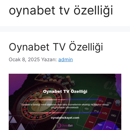
oynabet tv özelliği
Oynabet TV Özelliği
Ocak 8, 2025
Yazarı:
admin