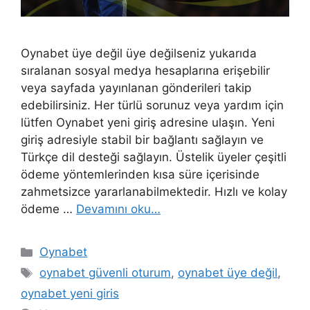
Oynabet üye değil üye değilseniz yukarıda
sıralanan sosyal medya hesaplarına erişebilir
veya sayfada yayınlanan gönderileri takip
edebilirsiniz. Her türlü sorunuz veya yardım için
lütfen Oynabet yeni giriş adresine ulaşın. Yeni
giriş adresiyle stabil bir bağlantı sağlayın ve
Türkçe dil desteği sağlayın. Üstelik üyeler çeşitli
ödeme yöntemlerinden kısa süre içerisinde
zahmetsizce yararlanabilmektedir. Hızlı ve kolay
ödeme …
Devamını oku…
Kategoriler
Oynabet
Etiketler
oynabet güvenli oturum
,
oynabet üye değil
,
oynabet yeni giris