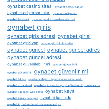
oynabet casino sitesi
oynabet destek sağlar
oynabet erişim sorunları
oynabet faaliyetleri
oynabet facebook
oynabet gerekli lisanslara sahip mi
oynabet giris
oynabet giris adresi
oynabet girisi
oynabet giris yap
oynabet girişinin faydaları
oynabet güncel
oynabet güncel adres
oynabet güncel adresi
oynabet güvenilebilir mi
oynabet güvenilirilik
oynabet güvenlir mi
oynabet güvenilirlik
oynabet hikaye
oynabet i̇letişim bilgilerini alma süreci nedir
oynabet i̇os android
oynabet i̇çin yeni bir giriş bağlantısı oluşturulacak mı
oynabet kayıt
oynabet kapsamlı web sitesi
oynabet kaç oldu
oynabet kazanç aynı gün
oynabet kişisel verilerin korunmasını anlıyor