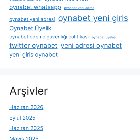
oynabet whatsapp
oynabet yeni adres
oynabet yeni giris
oynabet yeni adresi
Oynabet Üyelik
oynabet ödeme güvenliği politikası
oynabet üyeliği
twitter oynabet
yeni adresi oynabet
yeni giris oynabet
Arşivler
Haziran 2026
Eylül 2025
Haziran 2025
Mayıs 2025