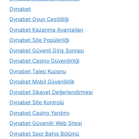
Oynabet
Oynabet Oyun Çeşitliliği
Oynabet Kazanma Avantajları
Oynabet Site Popülerliği
Oynabet Güvenli Giriş Sonrası
Oynabet Casino Güvenilirliği
Oynabet Talep Kuponu
Oynabet Mobil Güvenilirlik
Oynabet Şikayet Değerlendirmesi
Oynabet Site Kontrolü
Oynabet Casino Yardımı
Oynabet Güvenilir Web Sitesi
Oynabet Spor Bahis Bölümü