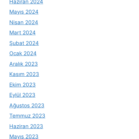
Haziran 2024
Mayıs 2024
Nisan 2024
Mart 2024
Şubat 2024
Ocak 2024
Aralık 2023
Kasım 2023
Ekim 2023
Eylül 2023
Ağustos 2023
Temmuz 2023
Haziran 2023
Mayıs 2023