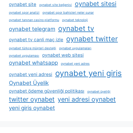
oynabet sitesi
oynabet site
oynabet site beğenisi
oynabet spor analizi
oynabet spor bahisleri neler sunar
oynabet tanınan casino platformu
oynabet teknoloji
oynabet tv
oynabet telegram
oynabet twitter
oynabet tv canli maç izle
oynabet türkçe müşteri desteği
oynabet uygulamaları
oynabet web sitesi
oynabet uygulaması
oynabet whatsapp
oynabet yeni adres
oynabet yeni giris
oynabet yeni adresi
Oynabet Üyelik
oynabet ödeme güvenliği politikası
oynabet üyeliği
twitter oynabet
yeni adresi oynabet
yeni giris oynabet