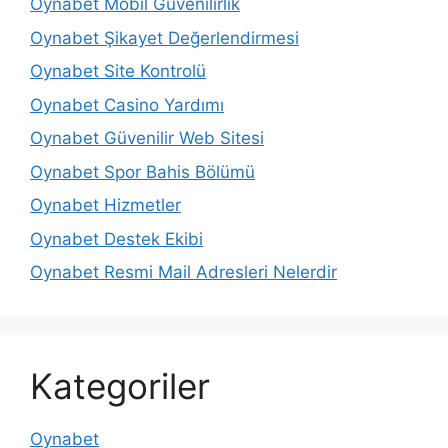
Oynabet Mobil Güvenilirlik
Oynabet Şikayet Değerlendirmesi
Oynabet Site Kontrolü
Oynabet Casino Yardımı
Oynabet Güvenilir Web Sitesi
Oynabet Spor Bahis Bölümü
Oynabet Hizmetler
Oynabet Destek Ekibi
Oynabet Resmi Mail Adresleri Nelerdir
Kategoriler
Oynabet