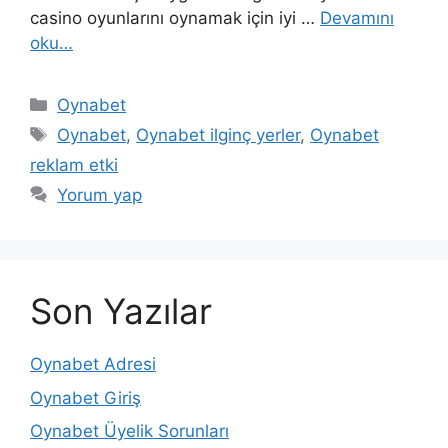
casino oyunlarını oynamak için iyi …
Devamını
oku…
Kategoriler
Oynabet
Etiketler
Oynabet
,
Oynabet ilginç yerler
,
Oynabet
reklam etki
Yorum yap
Son Yazılar
Oynabet Adresi
Oynabet Giriş
Oynabet Üyelik Sorunları