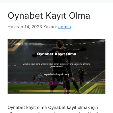
Oynabet Kayıt Olma
Haziran 14, 2023
Yazarı:
admin
Oynabet kayıt olma Oynabet kayıt olmak için