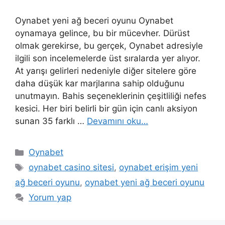
Oynabet yeni ağ beceri oyunu Oynabet
oynamaya gelince, bu bir mücevher. Dürüst
olmak gerekirse, bu gerçek, Oynabet adresiyle
ilgili son incelemelerde üst sıralarda yer alıyor.
At yarışı gelirleri nedeniyle diğer sitelere göre
daha düşük kar marjlarına sahip olduğunu
unutmayın. Bahis seçeneklerinin çeşitliliği nefes
kesici. Her biri belirli bir gün için canlı aksiyon
sunan 35 farklı …
Devamını oku…
Kategoriler
Oynabet
Etiketler
oynabet casino sitesi
,
oynabet erişim yeni
ağ beceri oyunu
,
oynabet yeni ağ beceri oyunu
Yorum yap