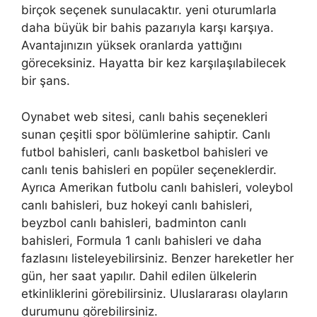
birçok seçenek sunulacaktır. yeni oturumlarla
daha büyük bir bahis pazarıyla karşı karşıya.
Avantajınızın yüksek oranlarda yattığını
göreceksiniz. Hayatta bir kez karşılaşılabilecek
bir şans.
Oynabet web sitesi, canlı bahis seçenekleri
sunan çeşitli spor bölümlerine sahiptir. Canlı
futbol bahisleri, canlı basketbol bahisleri ve
canlı tenis bahisleri en popüler seçeneklerdir.
Ayrıca Amerikan futbolu canlı bahisleri, voleybol
canlı bahisleri, buz hokeyi canlı bahisleri,
beyzbol canlı bahisleri, badminton canlı
bahisleri, Formula 1 canlı bahisleri ve daha
fazlasını listeleyebilirsiniz. Benzer hareketler her
gün, her saat yapılır. Dahil edilen ülkelerin
etkinliklerini görebilirsiniz. Uluslararası olayların
durumunu görebilirsiniz.