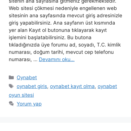
sitenin ana sayfasına gitmeniz gerekmektedir.
Web sitesi çökmesi nedeniyle engellenen web
sitesinin ana sayfasında mevcut giriş adresinizle
giriş yapabilirsiniz. Ana sayfanın üst kısmında
yer alan Kayıt ol butonuna tıklayarak kayıt
işlemini başlatabilirsiniz. Bu butona
tıkladığınızda üye forumu ad, soyadı, T.C. kimlik
numarası, doğum tarihi, mevcut cep telefonu
numarası, …
Devamını oku…
Kategoriler
Oynabet
Etiketler
oynabet giris
,
oynabet kayıt olma
,
oynabet
oyun sitesi
Yorum yap