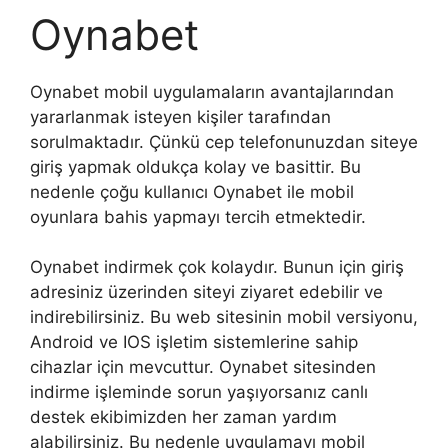
Oynabet
Oynabet mobil uygulamaların avantajlarından
yararlanmak isteyen kişiler tarafından
sorulmaktadır. Çünkü cep telefonunuzdan siteye
giriş yapmak oldukça kolay ve basittir. Bu
nedenle çoğu kullanıcı Oynabet ile mobil
oyunlara bahis yapmayı tercih etmektedir.
Oynabet indirmek çok kolaydır. Bunun için giriş
adresiniz üzerinden siteyi ziyaret edebilir ve
indirebilirsiniz. Bu web sitesinin mobil versiyonu,
Android ve IOS işletim sistemlerine sahip
cihazlar için mevcuttur. Oynabet sitesinden
indirme işleminde sorun yaşıyorsanız canlı
destek ekibimizden her zaman yardım
alabilirsiniz. Bu nedenle uygulamayı mobil