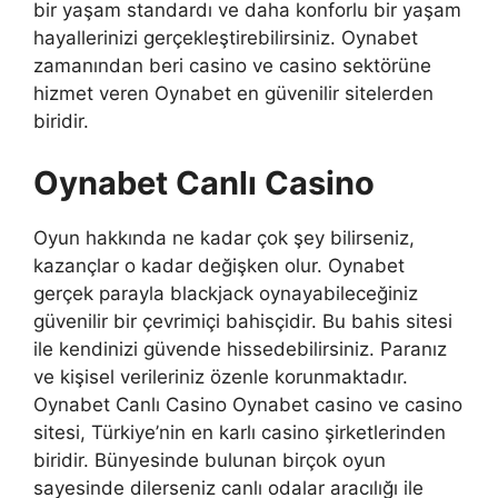
bir yaşam standardı ve daha konforlu bir yaşam
hayallerinizi gerçekleştirebilirsiniz. Oynabet
zamanından beri casino ve casino sektörüne
hizmet veren Oynabet en güvenilir sitelerden
biridir.
Oynabet Canlı Casino
Oyun hakkında ne kadar çok şey bilirseniz,
kazançlar o kadar değişken olur. Oynabet
gerçek parayla blackjack oynayabileceğiniz
güvenilir bir çevrimiçi bahisçidir. Bu bahis sitesi
ile kendinizi güvende hissedebilirsiniz. Paranız
ve kişisel verileriniz özenle korunmaktadır.
Oynabet Canlı Casino Oynabet casino ve casino
sitesi, Türkiye’nin en karlı casino şirketlerinden
biridir. Bünyesinde bulunan birçok oyun
sayesinde dilerseniz canlı odalar aracılığı ile