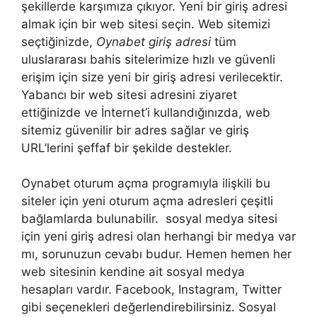
şekillerde karşımıza çıkıyor. Yeni bir giriş adresi
almak için bir web sitesi seçin. Web sitemizi
seçtiğinizde,
Oynabet giriş adresi
tüm
uluslararası bahis sitelerimize hızlı ve güvenli
erişim için size yeni bir giriş adresi verilecektir.
Yabancı bir web sitesi adresini ziyaret
ettiğinizde ve İnternet’i kullandığınızda, web
sitemiz güvenilir bir adres sağlar ve giriş
URL’lerini şeffaf bir şekilde destekler.
Oynabet oturum açma programıyla ilişkili bu
siteler için yeni oturum açma adresleri çeşitli
bağlamlarda bulunabilir. sosyal medya sitesi
için yeni giriş adresi olan herhangi bir medya var
mı, sorunuzun cevabı budur. Hemen hemen her
web sitesinin kendine ait sosyal medya
hesapları vardır. Facebook, Instagram, Twitter
gibi seçenekleri değerlendirebilirsiniz. Sosyal