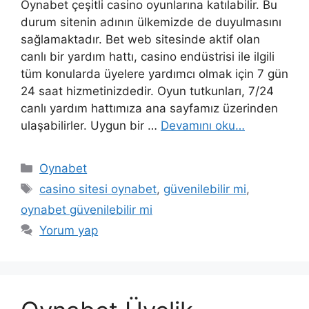
Oynabet çeşitli casino oyunlarına katılabilir. Bu
durum sitenin adının ülkemizde de duyulmasını
sağlamaktadır. Bet web sitesinde aktif olan
canlı bir yardım hattı, casino endüstrisi ile ilgili
tüm konularda üyelere yardımcı olmak için 7 gün
24 saat hizmetinizdedir. Oyun tutkunları, 7/24
canlı yardım hattımıza ana sayfamız üzerinden
ulaşabilirler. Uygun bir …
Devamını oku…
Kategoriler
Oynabet
Etiketler
casino sitesi oynabet
,
güvenilebilir mi
,
oynabet güvenilebilir mi
Yorum yap