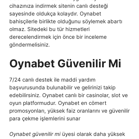
cihazınıza indirmek sitenin canlı desteği
sayesinde oldukça kolaydır. Oynabet
bahisçilerle birlikte olduğunu söylemek abartı
olmaz. Sitedeki bu tür hizmetleri
derecelendirmek için önce bir inceleme
göndermelisiniz.
Oynabet Güvenilir Mi
7/24 canlı destek ile maddi yardım
başvurusunda bulunabilir ve gelirinizi takip
edebilirsiniz. Oynabet canlı bir casinolar, slot ve
oyun platformudur. Oynabet en cömert
promosyonları, yüksek faiz oranlarını ve güvenilir
para çekme işlemlerini sunar
Oynabet güvenilir mi
üyesi olarak daha yüksek