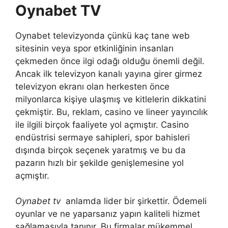
Oynabet TV
Oynabet televizyonda çünkü kaç tane web
sitesinin veya spor etkinliğinin insanları
çekmeden önce ilgi odağı olduğu önemli değil.
Ancak ilk televizyon kanalı yayına girer girmez
televizyon ekranı olan herkesten önce
milyonlarca kişiye ulaşmış ve kitlelerin dikkatini
çekmiştir. Bu, reklam, casino ve lineer yayıncılık
ile ilgili birçok faaliyete yol açmıştır. Casino
endüstrisi sermaye sahipleri, spor bahisleri
dışında birçok seçenek yaratmış ve bu da
pazarın hızlı bir şekilde genişlemesine yol
açmıştır.
Oynabet tv
anlamda lider bir şirkettir. Ödemeli
oyunlar ve ne yaparsanız yapın kaliteli hizmet
sağlamasıyla tanınır. Bu firmalar mükemmel