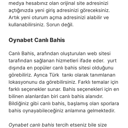
medya hesabınız olan orijinal site adresinizi
açtığınızda yeni giriş adresinizi göreceksiniz.
Artık yeni oturum açma adresinizi alabilir ve
kullanabilirsiniz. Sorun değil.
Oynabet Canlı Bahis
Canlı Bahis, arafından oluşturulan web sitesi
tarafından sağlanan hizmetleri ifade eder. yurt
dışında en popüler canlı bahis sitesi olduğunu
görebiliriz. Ayrıca Türk tankı olarak tanımlanan
lokasyonunu da görebilirsiniz. Farklı temalar için
farklı seçenekler sunar. Bahis seçenekleri için en
bilinen alanlardan biri canlı bahis alanıdır.
Bildiğiniz gibi canlı bahis, başlamış olan sporlara
bahis oynayabileceğiniz anlamına gelmektedir.
Oynabet canlı bahis
tercih etseniz bile size