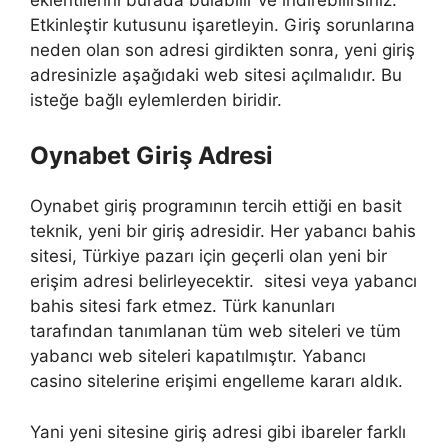
Etkinleştir kutusunu işaretleyin. Giriş sorunlarına
neden olan son adresi girdikten sonra, yeni giriş
adresinizle aşağıdaki web sitesi açılmalıdır. Bu
isteğe bağlı eylemlerden biridir.
Oynabet Giriş Adresi
Oynabet giriş programının tercih ettiği en basit
teknik, yeni bir giriş adresidir. Her yabancı bahis
sitesi, Türkiye pazarı için geçerli olan yeni bir
erişim adresi belirleyecektir. sitesi veya yabancı
bahis sitesi fark etmez. Türk kanunları
tarafından tanımlanan tüm web siteleri ve tüm
yabancı web siteleri kapatılmıştır. Yabancı
casino sitelerine erişimi engelleme kararı aldık.
Yani yeni sitesine giriş adresi gibi ibareler farklı