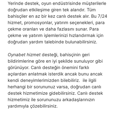
Yerinde destek, oyun endüstrisinde müşterilerle
doğrudan etkileşime giren tek alandır. Tüm
bahisçiler en az bir kez canlı destek alır. Bu 7/24
hizmet, promosyonlar, yatırım seçenekleri, para
çekme oranları ve daha fazlasını sunar. Para
çekme ve yatırım işlemlerinizi hızlandırmak için
doğrudan yardım talebinde bulunabilirsiniz.
Oynabet hizmet
desteği, bahisçinin geri
bildirimlerine göre en iyi şekilde sunuluyor gibi
görünüyor. Canlı desteğin önemini farklı
açılardan anlatmak isterdik ancak bunu ancak
kendi deneyimlerimizden bilebiliriz. ile ilgili
herhangi bir sorununuz varsa, doğrudan canlı
destek hizmetimize gidebilirsiniz. Canlı destek
hizmetimiz ile sorununuzu arkadaşlarınızın
yardımıyla çözebilirsiniz.